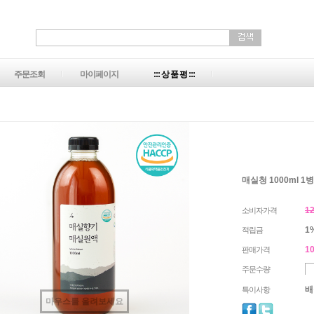
주문조회
마이페이지
::: 상 품 평 :::
매실청 1000ml 1병
1
소비자가격
1
적립금
10
판매가격
주문수량
배
특이사항
마우스를 올려보세요