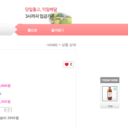
홈으로
즐겨찾기
-
>
상품 상세
HOME
2
2,500원
%
,500
원
송비 3000원