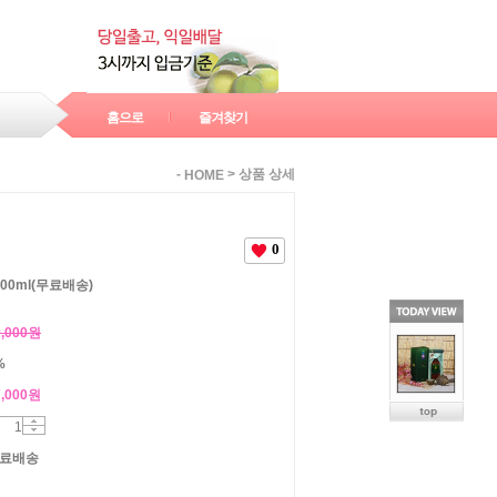
홈으로
즐겨찾기
-
>
상품 상세
HOME
0
0ml(무료배송)
0,000원
%
,000
원
료배송