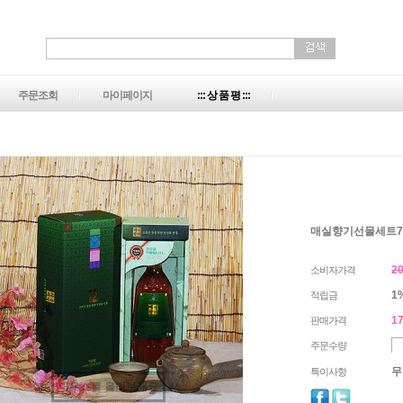
주문조회
마이페이지
::: 상 품 평 :::
매실향기선물세트70
2
소비자가격
1
적립금
17
판매가격
주문수량
무
특이사항
마우스를 올려보세요