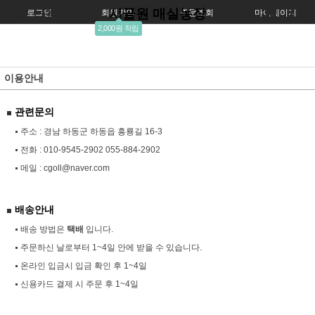
시골원 매실농장
로그인
회원가입
주문조회
마이페이지
2,000원 적립
이용안내
관련문의
주소 : 경남 하동군 하동읍 흥룡길 16-3
전화 :
010-9545-2902 055-884-2902
메일 :
cgoll@naver.com
배송안내
배송 방법은
택배
입니다.
주문하신 날로부터 1~4일 안에 받을 수 있습니다.
온라인 입금시 입금 확인 후 1~4일
신용카드 결제 시 주문 후 1~4일